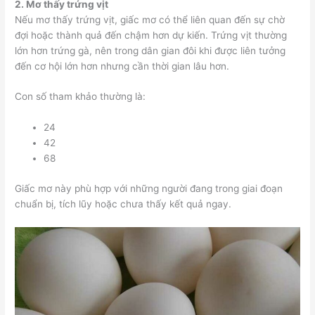
2. Mơ thấy trứng vịt
Nếu mơ thấy trứng vịt, giấc mơ có thể liên quan đến sự chờ
đợi hoặc thành quả đến chậm hơn dự kiến. Trứng vịt thường
lớn hơn trứng gà, nên trong dân gian đôi khi được liên tưởng
đến cơ hội lớn hơn nhưng cần thời gian lâu hơn.
Con số tham khảo thường là:
24
42
68
Giấc mơ này phù hợp với những người đang trong giai đoạn
chuẩn bị, tích lũy hoặc chưa thấy kết quả ngay.