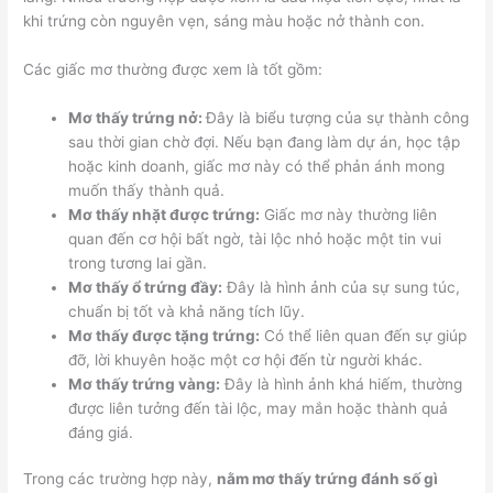
khi trứng còn nguyên vẹn, sáng màu hoặc nở thành con.
Các giấc mơ thường được xem là tốt gồm:
Mơ thấy trứng nở:
Đây là biểu tượng của sự thành công
sau thời gian chờ đợi. Nếu bạn đang làm dự án, học tập
hoặc kinh doanh, giấc mơ này có thể phản ánh mong
muốn thấy thành quả.
Mơ thấy nhặt được trứng:
Giấc mơ này thường liên
quan đến cơ hội bất ngờ, tài lộc nhỏ hoặc một tin vui
trong tương lai gần.
Mơ thấy ổ trứng đầy:
Đây là hình ảnh của sự sung túc,
chuẩn bị tốt và khả năng tích lũy.
Mơ thấy được tặng trứng:
Có thể liên quan đến sự giúp
đỡ, lời khuyên hoặc một cơ hội đến từ người khác.
Mơ thấy trứng vàng:
Đây là hình ảnh khá hiếm, thường
được liên tưởng đến tài lộc, may mắn hoặc thành quả
đáng giá.
Trong các trường hợp này,
nằm mơ thấy trứng đánh số gì