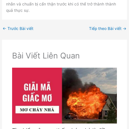
nhẫn và chuẩn bị cẩn thận trước khi có thể trở thành thành
quả thực sự.
←
Trước Bài viết
Tiếp theo Bài viết
→
Bài Viết Liên Quan