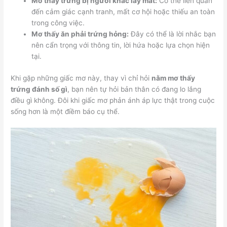
Mơ thấy trứng bị người khác lấy mất:
Có thể liên quan
đến cảm giác cạnh tranh, mất cơ hội hoặc thiếu an toàn
trong công việc.
Mơ thấy ăn phải trứng hỏng:
Đây có thể là lời nhắc bạn
nên cẩn trọng với thông tin, lời hứa hoặc lựa chọn hiện
tại.
Khi gặp những giấc mơ này, thay vì chỉ hỏi
nằm mơ thấy
trứng đánh số gì
, bạn nên tự hỏi bản thân có đang lo lắng
điều gì không. Đôi khi giấc mơ phản ánh áp lực thật trong cuộc
sống hơn là một điềm báo cụ thể.