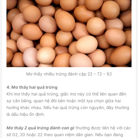
Mơ thấy nhiều trứng đánh cặp 22 – 72 – 92
4. Mơ thấy hai quả trứng
Khi mơ thấy hai quả trứng, giấc mơ này có thể liên quan đến
sự cân bằng, quan hệ đôi bên hoặc một lựa chọn giữa hai
hướng khác nhau. Nếu hai quả trứng còn nguyên, đây thường
là dấu hiệu ổn định.
Mơ thấy 2 quả trứng đánh con gì
thường được liên hệ với các
số 02, 20 hoặc 22 theo quan niệm dân gian. Nếu bạn đang