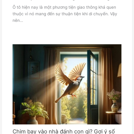
Ô tô hiện nay là một phương tiện giao thông khá quen
thuộc vì nó mang đến sự thuận tiện khi di chuyển. Vậy
nên…
Chim bay vào nhà đánh con gì? Gợi ý số