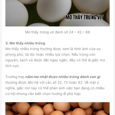
Mơ thấy trứng vịt đánh số 24 – 42 – 68
3. Mơ thấy nhiều trứng
Mơ thấy nhiều trứng thường được xem là hình ảnh của sự
phong phú, tài lộc hoặc nhiều lựa chọn. Nếu trứng còn
nguyên, sạch và được đặt ngay ngắn, đây có thể là giấc mơ
tích cực.
Trường hợp
nằm mơ nhặt được nhiều trứng đánh con gì
thường được liên hệ với các số 22, 72 hoặc 92. Về mặt ý
nghĩa, giấc mơ này có thể phản ánh việc bạn đang có nhiều
cơ hội nhưng cần biết chọn hướng đi phù hợp.