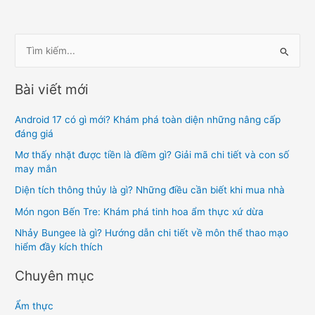
T
ì
m
Bài viết mới
k
i
Android 17 có gì mới? Khám phá toàn diện những nâng cấp
đáng giá
ế
Mơ thấy nhặt được tiền là điềm gì? Giải mã chi tiết và con số
m
may mắn
:
Diện tích thông thủy là gì? Những điều cần biết khi mua nhà
Món ngon Bến Tre: Khám phá tinh hoa ẩm thực xứ dừa
Nhảy Bungee là gì? Hướng dẫn chi tiết về môn thể thao mạo
hiểm đầy kích thích
Chuyên mục
Ẩm thực