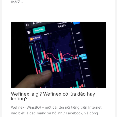
người…
Wefinex là gì? Wefinex có lừa đảo hay
không?
Wefinex (WinsBO) – một cái tên nổi tiếng trên Internet,
đặc biệt là các mạng xã hội như Facebook, và cộng